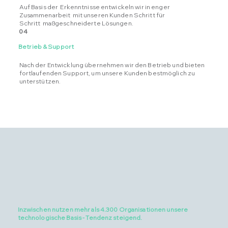
Auf Basis der Erkenntnisse entwickeln wir in enger
Zusammenarbeit mit unseren Kunden Schritt für
Schritt maßgeschneiderte Lösungen.
04
Betrieb & Support
Nach der Entwicklung übernehmen wir den Betrieb und bieten
fortlaufenden Support, um unsere Kunden bestmöglich zu
unterstützen.
Inzwischen nutzen mehr als 4.300 Organisationen unsere
technologische Basis - Tendenz steigend.