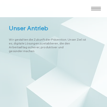
Unser Antrieb
Wir gestalten die Zukunft der Prävention. Unser Ziel ist
es, digitale Lösungen zu etablieren, die den
Arbeitsalltag sicherer, produktiver und
gesünder machen.