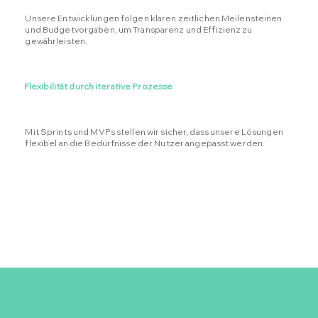
Unsere Entwicklungen folgen klaren zeitlichen Meilensteinen
und Budgetvorgaben, um Transparenz und Effizienz zu
gewährleisten.
Flexibilität durch iterative Prozesse
Mit Sprints und MVPs stellen wir sicher, dass unsere Lösungen
flexibel an die Bedürfnisse der Nutzer angepasst werden.