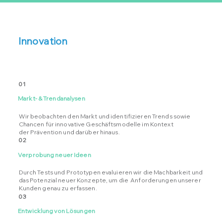
Innovation
01
Markt- & Trendanalysen
Wir beobachten den Markt und identifizieren Trends sowie
Chancen für innovative Geschäftsmodelle im Kontext
der Prävention und darüber hinaus.
02
Verprobung neuer Ideen
Durch Tests und Prototypen evaluieren wir die Machbarkeit und
das Potenzial neuer Konzepte, um die Anforderungen unserer
Kunden genau zu erfassen.
03
Entwicklung von Lösungen